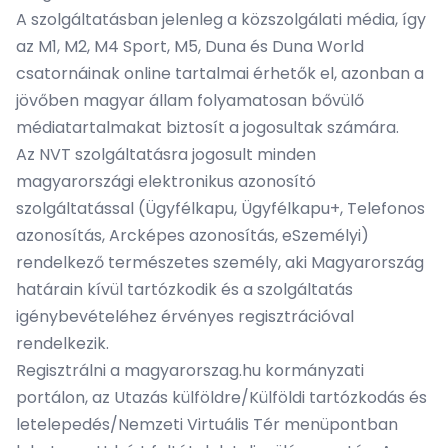
A szolgáltatásban jelenleg a közszolgálati média, így
az M1, M2, M4 Sport, M5, Duna és Duna World
csatornáinak online tartalmai érhetők el, azonban a
jövőben magyar állam folyamatosan bővülő
médiatartalmakat biztosít a jogosultak számára.
Az NVT szolgáltatásra jogosult minden
magyarországi elektronikus azonosító
szolgáltatással (Ügyfélkapu, Ügyfélkapu+, Telefonos
azonosítás, Arcképes azonosítás, eSzemélyi)
rendelkező természetes személy, aki Magyarország
határain kívül tartózkodik és a szolgáltatás
igénybevételéhez érvényes regisztrációval
rendelkezik.
Regisztrálni a
magyarorszag.hu
kormányzati
portálon
, az Utazás külföldre/Külföldi tartózkodás és
letelepedés/Nemzeti Virtuális Tér menüpontban