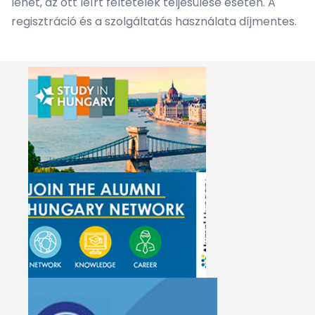
lehet, az ott leírt feltételek teljesülése esetén. A
regisztráció és a szolgáltatás használata díjmentes.