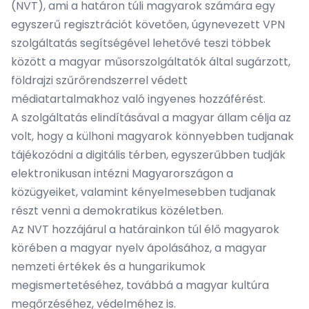
(NVT), ami a határon túli magyarok számára egy
egyszerű regisztrációt követően, úgynevezett VPN
szolgáltatás segítségével lehetővé teszi többek
között a magyar műsorszolgáltatók által sugárzott,
földrajzi szűrőrendszerrel védett
médiatartalmakhoz való ingyenes hozzáférést.
A szolgáltatás elindításával a magyar állam célja az
volt, hogy a külhoni magyarok könnyebben tudjanak
tájékozódni a digitális térben, egyszerűbben tudják
elektronikusan intézni Magyarországon a
közügyeiket, valamint kényelmesebben tudjanak
részt venni a demokratikus közéletben.
Az NVT hozzájárul a határainkon túl élő magyarok
körében a magyar nyelv ápolásához, a magyar
nemzeti értékek és a hungarikumok
megismertetéséhez, továbbá a magyar kultúra
megőrzéséhez, védelméhez is.