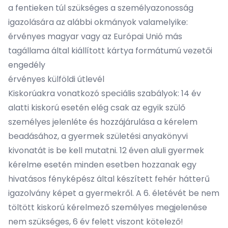
a fentieken túl szükséges a személyazonosság
igazolására az alábbi okmányok valamelyike:
érvényes magyar vagy az Európai Unió más
tagállama által kiállított kártya formátumú vezetői
engedély
érvényes külföldi útlevél
Kiskorúakra vonatkozó speciális szabályok: 14 év
alatti kiskorú esetén elég csak az egyik szülő
személyes jelenléte és hozzájárulása a kérelem
beadásához, a gyermek születési anyakönyvi
kivonatát is be kell mutatni. 12 éven aluli gyermek
kérelme esetén minden esetben hozzanak egy
hivatásos fényképész által készített fehér hátterű
igazolvány képet a gyermekről. A 6. életévét be nem
töltött kiskorú kérelmező személyes megjelenése
nem szükséges, 6 év felett viszont kötelező!