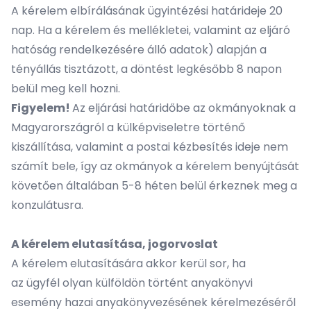
A kérelem elbírálásának ügyintézési határideje 20
nap. Ha a kérelem és mellékletei, valamint az eljáró
hatóság rendelkezésére álló adatok) alapján a
tényállás tisztázott, a döntést legkésőbb 8 napon
belül meg kell hozni.
Figyelem!
Az eljárási határidőbe az okmányoknak a
Magyarországról a külképviseletre történő
kiszállítása, valamint a postai kézbesítés ideje nem
számít bele, így az okmányok a kérelem benyújtását
követően általában 5-8 héten belül érkeznek meg a
konzulátusra.
A kérelem elutasítása, jogorvoslat
A kérelem elutasítására akkor kerül sor, ha
az ügyfél olyan külföldön történt anyakönyvi
esemény hazai anyakönyvezésének kérelmezéséről