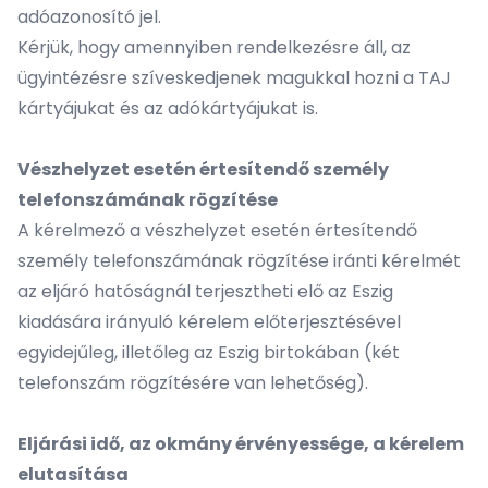
adóazonosító jel.
Kérjük, hogy amennyiben rendelkezésre áll, az
ügyintézésre szíveskedjenek magukkal hozni a TAJ
kártyájukat és az adókártyájukat is.
Vészhelyzet esetén értesítendő személy
telefonszámának rögzítése
A kérelmező a vészhelyzet esetén értesítendő
személy telefonszámának rögzítése iránti kérelmét
az eljáró hatóságnál terjesztheti elő az Eszig
kiadására irányuló kérelem előterjesztésével
egyidejűleg, illetőleg az Eszig birtokában (két
telefonszám rögzítésére van lehetőség).
Eljárási idő, az okmány érvényessége, a kérelem
elutasítása