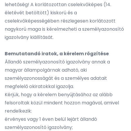
lehetőség! A korlátozottan cselekvőképes (14.
életévét betöltött) kiskorú és a
cselekvőképességében részlegesen korlátozott
nagykorú maga is kérelmezheti a személyazonosító
igazolvány kiállítását.
Bemutatandó iratok, a kérelem rögzítése
Állandó személyazonosító igazolvány annak a
magyar állampolgárnak adható, aki
személyazonosságát és a személyes adatait
megfelelő okiratokkal igazolja.
Kérjük, hogy a kérelem benyújtásához az alább
felsoroltak közül mindent hozzon magával, amivel
rendelkezik:
érvényes vagy 1 éven belül lejárt állandó
személyazonosító igazolvány;