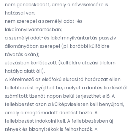
nem gondoskodott, amely a névviselésére is
hatással van;
nem szerepel a személyi adat-és
lakcímnyilvántartásban;
a személyi adat-és lakcímnyilvántartás passzív
állományában szerepel (pl. korábbi külföldre
távozás okán);
utazásban korlátozott (külföldre utazási tilalom
hatálya alatt áll).
A kérelmező az elsőfokú elutasító határozat ellen
fellebbezést nyújthat be, melyet a döntés közlésétől
számított tizenöt napon belül terjeszthet elő. A
fellebbezést azon a külképviseleten kell benyújtani,
amely a megtámadott döntést hozta. A
fellebbezést indokolni kell. A fellebbezésben új
tények és bizonyítékok is felhozhatók. A