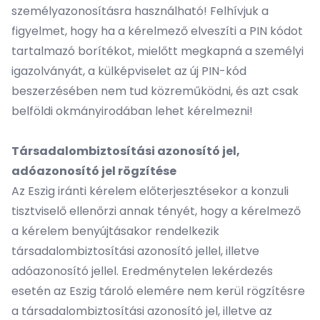
személyazonosításra használható! Felhívjuk a
figyelmet, hogy ha a kérelmező elveszíti a PIN kódot
tartalmazó borítékot, mielőtt megkapná a személyi
igazolványát, a külképviselet az új PIN-kód
beszerzésében nem tud közreműködni, és azt csak
belföldi okmányirodában lehet kérelmezni!
Társadalombiztosítási azonosító jel,
adóazonosító jel rögzítése
Az Eszig iránti kérelem előterjesztésekor a konzuli
tisztviselő ellenőrzi annak tényét, hogy a kérelmező
a kérelem benyújtásakor rendelkezik
társadalombiztosítási azonosító jellel, illetve
adóazonosító jellel. Eredménytelen lekérdezés
esetén az Eszig tároló elemére nem kerül rögzítésre
a társadalombiztosítási azonosító jel, illetve az