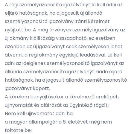
A régi személyazonosító igazolványt le kell adni az
eljáró hatóságnak, ha a jogosult új állandó
személyazonosító igazolvány iránti kérelmet
nyújtott be. A még érvényes személyi igazolvány az
új okmány kiállításáig visszaadható, ez esetben
azonban az új igazolványt csak személyesen lehet
átvenni, a régi okmány egyidejű leadásával. Le kell
adni az ideiglenes személyazonosító igazolványt az
állandó személyazonosító igazolványt kiadó eljáró
hatóságnak, ha a jogosult állandó személyazonosító
igazolványt kapott.
A kérelem benyújtásakor a kérelmező arcképét,
ujjnyomatát és aláírását az ügyintéző rögzíti.
Nem kell ujjnyomatot adni ha:
a magyar állampolgár a 6. életévét még nem
töltötte be;