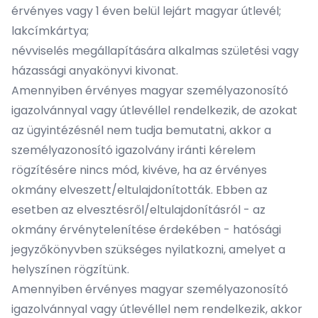
érvényes vagy 1 éven belül lejárt magyar útlevél;
lakcímkártya;
névviselés megállapítására alkalmas születési vagy
házassági anyakönyvi kivonat.
Amennyiben érvényes magyar személyazonosító
igazolvánnyal vagy útlevéllel rendelkezik, de azokat
az ügyintézésnél nem tudja bemutatni, akkor a
személyazonosító igazolvány iránti kérelem
rögzítésére nincs mód, kivéve, ha az érvényes
okmány elveszett/eltulajdonították. Ebben az
esetben az elvesztésről/eltulajdonításról - az
okmány érvénytelenítése érdekében - hatósági
jegyzőkönyvben szükséges nyilatkozni, amelyet a
helyszínen rögzítünk.
Amennyiben érvényes magyar személyazonosító
igazolvánnyal vagy útlevéllel nem rendelkezik, akkor