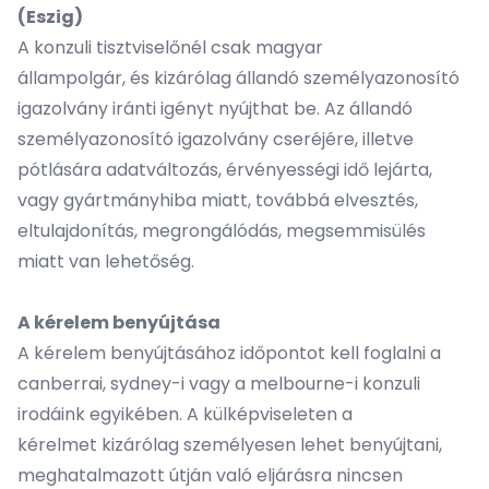
(Eszig)
A konzuli tisztviselőnél csak magyar
állampolgár, és kizárólag állandó személyazonosító
igazolvány iránti igényt nyújthat be. Az állandó
személyazonosító igazolvány cseréjére, illetve
pótlására adatváltozás, érvényességi idő lejárta,
vagy gyártmányhiba miatt, továbbá elvesztés,
eltulajdonítás, megrongálódás, megsemmisülés
miatt van lehetőség.
A kérelem benyújtása
A kérelem benyújtásához időpontot kell foglalni a
canberrai, sydney-i vagy a melbourne-i konzuli
irodáink egyikében. A külképviseleten a
kérelmet kizárólag személyesen lehet benyújtani,
meghatalmazott útján való eljárásra nincsen