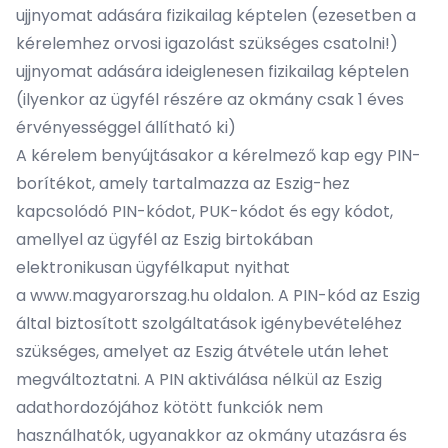
ujjnyomat adására fizikailag képtelen (ezesetben a
kérelemhez orvosi igazolást szükséges csatolni!)
ujjnyomat adására ideiglenesen fizikailag képtelen
(ilyenkor az ügyfél részére az okmány csak 1 éves
érvényességgel állítható ki)
A kérelem benyújtásakor a kérelmező kap egy PIN-
borítékot, amely tartalmazza az Eszig-hez
kapcsolódó PIN-kódot, PUK-kódot és egy kódot,
amellyel az ügyfél az Eszig birtokában
elektronikusan ügyfélkaput nyithat
a
www.magyarorszag.hu
oldalon. A PIN-kód az Eszig
által biztosított szolgáltatások igénybevételéhez
szükséges, amelyet az Eszig átvétele után lehet
megváltoztatni. A PIN aktiválása nélkül az Eszig
adathordozójához kötött funkciók nem
használhatók, ugyanakkor az okmány utazásra és