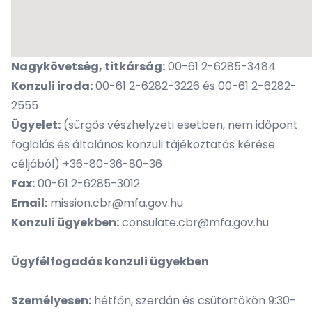
Nagykövetség, titkárság:
00-61 2-6285-3484
Konzuli iroda:
00-61 2-6282-3226 és 00-61 2-6282-
2555
Ügyelet:
(sürgős vészhelyzeti esetben, nem időpont
foglalás és általános konzuli tájékoztatás kérése
céljából) +36-80-36-80-36
Fax:
00-61 2-6285-3012
Email:
mission.cbr@mfa.gov.hu
Konzuli ügyekben:
consulate.cbr@mfa.gov.hu
Ügyfélfogadás konzuli ügyekben
Személyesen:
hétfőn, szerdán és csütörtökön 9:30-