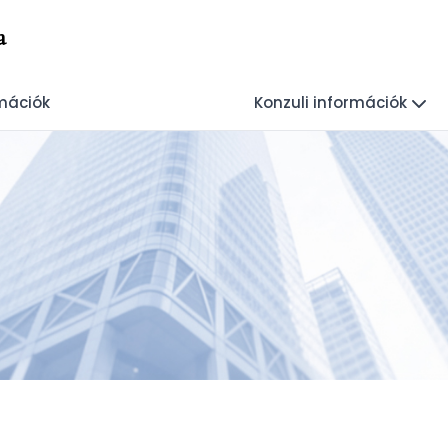
a
rmációk
Konzuli információk