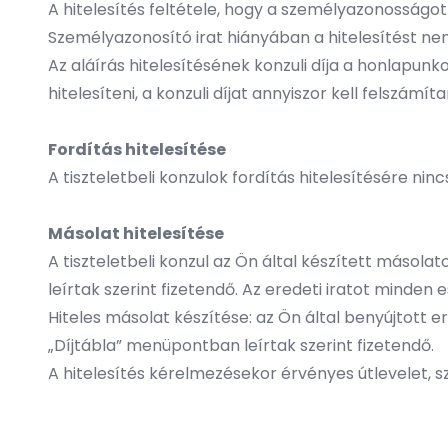
A hitelesítés feltétele, hogy a személyazonosságot
Személyazonosító irat hiányában a hitelesítést n
Az aláírás hitelesítésének konzuli díja a honlapun
hitelesíteni, a konzuli díjat annyiszor kell felszámít
Fordítás hitelesítése
A tiszteletbeli konzulok fordítás hitelesítésére ni
Másolat hitelesítése
A tiszteletbeli konzul az Ön által készített másol
leírtak szerint fizetendő. Az eredeti iratot minden 
Hiteles másolat készítése: az Ön által benyújtott ere
„Díjtábla” menüpontban leírtak szerint fizetendő.
A hitelesítés kérelmezésekor érvényes útlevelet, s