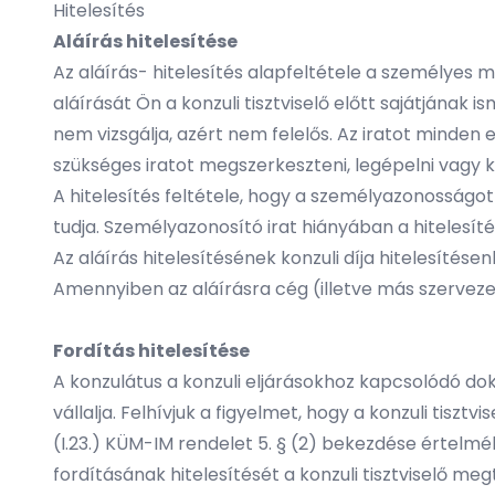
Hitelesítés
Aláírás hitelesítése
Az aláírás- hitelesítés alapfeltétele a személyes meg
aláírását Ön a konzuli tisztviselő előtt sajátjának is
nem vizsgálja, azért nem felelős. Az iratot minde
szükséges iratot megszerkeszteni, legépelni vagy ki
A hitelesítés feltétele, hogy a személyazonosságo
tudja. Személyazonosító irat hiányában a hitelesít
Az aláírás hitelesítésének konzuli díja hitelesítésen
Amennyiben az aláírásra cég (illetve más szerveze
Fordítás hitelesítése
A konzulátus a konzuli eljárásokhoz kapcsolódó do
vállalja. Felhívjuk a figyelmet, hogy a konzuli tisztv
(I.23.) KÜM-IM rendelet 5. § (2) bekezdése értelm
fordításának hitelesítését a konzuli tisztviselő me