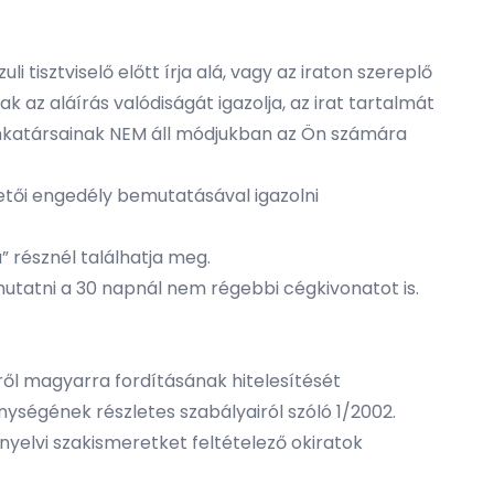
i tisztviselő előtt írja alá, vagy az iraton szereplő
sak az aláírás valódiságát igazolja, az irat tartalmát
munkatársainak NEM áll módjukban az Ön számára
etői engedély bemutatásával igazolni
a” résznél találhatja meg.
mutatni a 30 napnál nem régebbi cégkivonatot is.
ről magyarra fordításának hitelesítését
ékenységének részletes szabályairól szóló 1/2002.
nyelvi szakismeretket feltételező okiratok