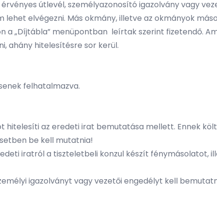
 érvényes útlevél, személyazonosító igazolvány vagy veze
em lehet elvégezni. Más okmány, illetve az okmányok má
kon a „Díjtábla” menüpontban leírtak szerint fizetendő. 
ani, ahány hitelesítésre sor kerül.
ncsenek felhatalmazva.
atot hitelesíti az eredeti irat bemutatása mellett. Ennek 
esetben be kell mutatnia!
deti iratról a tiszteletbeli konzul készít fénymásolatot, ill
zemélyi igazolványt vagy vezetői engedélyt kell bemutatn