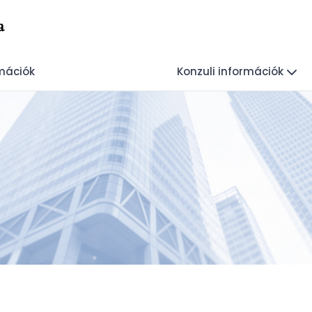
a
rmációk
Konzuli információk