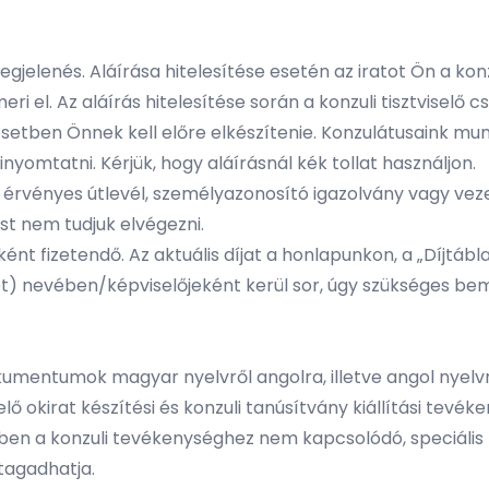
jelenés. Aláírása hitelesítése esetén az iratot Ön a konzul
meri el. Az aláírás hitelesítése során a konzuli tisztviselő c
n esetben Önnek kell előre elkészítenie. Konzulátusaink 
nyomtatni. Kérjük, hogy aláírásnál kék tollat használjon.
t érvényes útlevél, személyazonosító igazolvány vagy vez
ést nem tudjuk elvégezni.
ként fizetendő. Az aktuális díjat a honlapunkon, a „Díjtábl
t) nevében/képviselőjeként kerül sor, úgy szükséges be
kumentumok magyar nyelvről angolra, illetve angol nyelv
iselő okirat készítési és konzuli tanúsítvány kiállítási tev
ében a konzuli tevékenységhez nem kapcsolódó, speciális 
gtagadhatja.