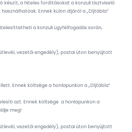
készít, a hiteles fordításokat a konzuli tisztviselő
ok használhatóak. Ennek külön díjáról a „Díjtábla”
itelesíttetheti a konzuli ügyfélfogadás során,
levél, vezetői engedély), postai úton benyújtott
ellett. Ennek költsége a honlapunkon a „Díjtábla”
!
itelesíti azt. Ennek költsége a honlapunkon a
küldje meg!
levél, vezetői engedély), postai úton benyújtott