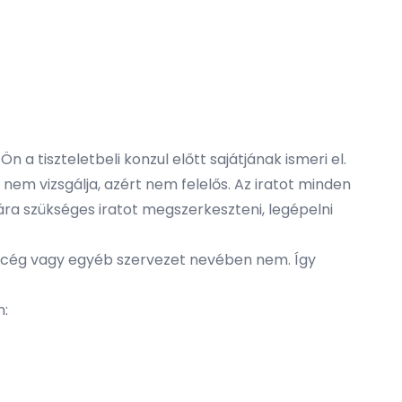
Ön a tiszteletbeli konzul előtt sajátjának ismeri el.
t nem vizsgálja, azért nem felelős. Az iratot minden
ára szükséges iratot megszerkeszteni, legépelni
a, cég vagy egyéb szervezet nevében nem. Így
n: