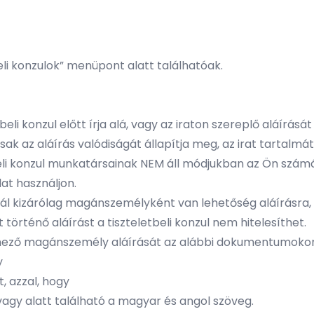
beli konzulok” menüpont alatt találhatóak.
eli konzul előtt írja alá, vagy az iraton szereplő aláírását 
 csak az aláírás valódiságát állapítja meg, az irat tartalmá
tbeli konzul munkatársainak NEM áll módjukban az Ön szám
lat használjon.
loknál kizárólag magánszemélyként van lehetőség aláírásr
történő aláírást a tiszteletbeli konzul nem hitelesíthet.
érelmező magánszemély aláírását az alábbi dokumentumoko
y
 azzal, hogy
gy alatt található a magyar és angol szöveg.