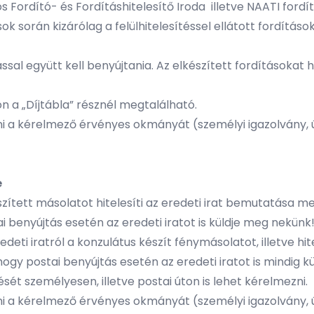
Fordító- és Fordításhitelesítő Iroda illetve NAATI fordító 
rások során kizárólag a felülhitelesítéssel ellátott fordítás
ással együtt kell benyújtania. Az elkészített fordításokat h
on a „Díjtábla” résznél megtalálható.
 a kérelmező érvényes okmányát (személyi igazolvány, út
e
szített másolatot hitelesíti az eredeti irat bemutatása m
ai benyújtás esetén az eredeti iratot is küldje meg nekünk
edeti iratról a konzulátus készít fénymásolatot, illetve h
, hogy postai benyújtás esetén az eredeti iratot is mindig 
tését személyesen, illetve postai úton is lehet kérelmezni.
 a kérelmező érvényes okmányát (személyi igazolvány, út