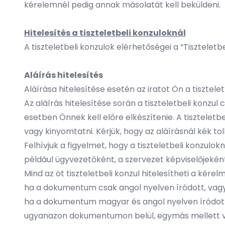
kérelemnél pedig annak másolatát kell beküldeni.
Hitelesítés a tiszteletbeli konzuloknál
A tiszteletbeli konzulok elérhetőségei a “Tisztelet
Aláírás hitelesítés
Aláírása hitelesítése esetén az iratot Ön a tiszteletb
Az aláírás hitelesítése során a tiszteletbeli konzul
esetben Önnek kell előre elkészítenie. A tisztele
vagy kinyomtatni. Kérjük, hogy az aláírásnál kék tol
Felhívjuk a figyelmet, hogy a tiszteletbeli konzu
például ügyvezetőként, a szervezet képviselőjeként 
Mind az öt tiszteletbeli konzul hitelesítheti a k
ha a dokumentum csak angol nyelven íródott, vag
ha a dokumentum magyar és angol nyelven íródott,
ugyanazon dokumentumon belül, egymás mellett va