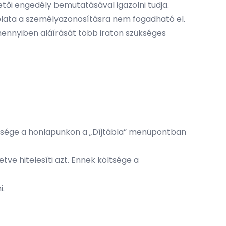
tői engedély bemutatásával igazolni tudja.
solata a személyazonosításra nem fogadható el.
Amennyiben aláírását több iraton szükséges
költsége a honlapunkon a „Díjtábla” menüpontban
etve hitelesíti azt. Ennek költsége a
i.