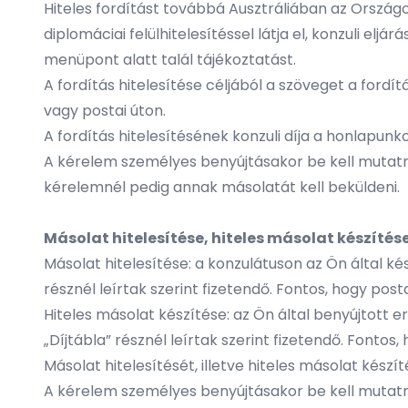
Hiteles fordítást továbbá Ausztráliában az Országos 
diplomáciai felülhitelesítéssel látja el, konzuli eljá
menüpont alatt talál tájékoztatást.
A fordítás hitelesítése céljából a szöveget a fordít
vagy postai úton.
A fordítás hitelesítésének konzuli díja a honlapunk
A kérelem személyes benyújtásakor be kell mutatni
kérelemnél pedig annak másolatát kell beküldeni.
Másolat hitelesítése, hiteles másolat készítés
Másolat hitelesítése: a konzulátuson az Ön által ké
résznél leírtak szerint fizetendő. Fontos, hogy post
Hiteles másolat készítése: az Ön által benyújtott er
„Díjtábla” résznél leírtak szerint fizetendő. Fontos
Másolat hitelesítését, illetve hiteles másolat készí
A kérelem személyes benyújtásakor be kell mutatni