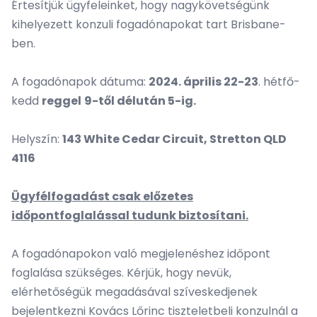
Értesítjük ügyfeleinket, hogy nagykövetségünk
kihelyezett konzuli fogadónapokat tart Brisbane-
ben.
A fogadónapok dátuma:
2024. április 22-23
. hétfő-
kedd
reggel
9-től délután 5-ig.
Helyszín:
143 White Cedar Circuit, Stretton QLD
4116
Ügyfélfogadást csak előzetes
időpontfoglalással tudunk biztosítani.
A fogadónapokon való megjelenéshez időpont
foglalása szükséges. Kérjük, hogy nevük,
elérhetőségük megadásával szíveskedjenek
bejelentkezni Kovács Lőrinc tiszteletbeli konzulnál a