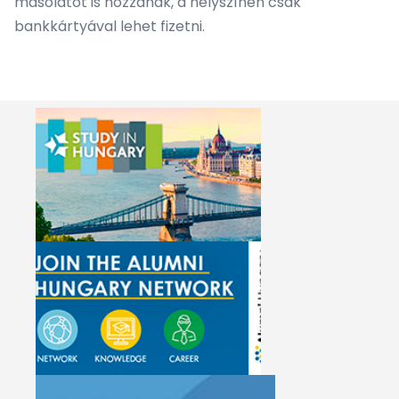
másolatot is hozzanak, a helyszínen csak
bankkártyával lehet fizetni.