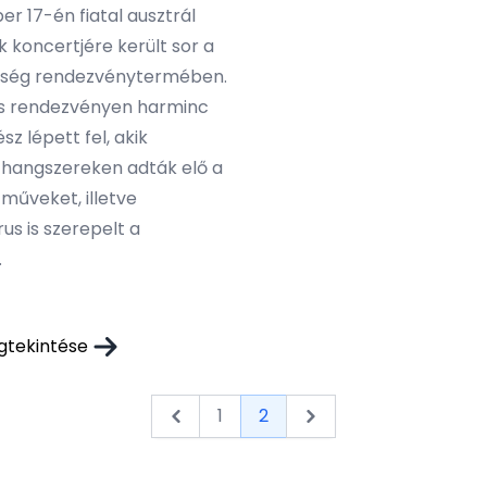
er 17-én fiatal ausztrál
 koncertjére került sor a
ség rendezvénytermében.
as rendezvényen harminc
sz lépett fel, akik
 hangszereken adták elő a
műveket, illetve
s is szerepelt a
.
gtekintése
1
2
&laquo; Previous