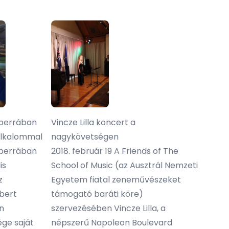
anberrában
Vincze Lilla koncert a
 alkalommal
nagykövetségen
berrában
2018. február 19 A Friends of The
is
School of Music (az Ausztrál Nemzeti
z
Egyetem fiatal zeneművészeket
bert
támogató baráti köre)
n
szervezésében Vincze Lilla, a
ge saját
népszerű Napoleon Boulevard