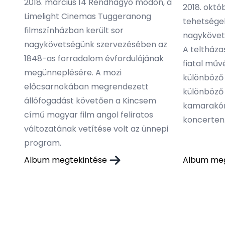
2018. március 14 Rendhagyó módon, a
2018. októb
Limelight Cinemas Tuggeranong
tehetségek
filmszínházban került sor
nagykövet
nagykövetségünk szervezésében az
A teltház
1848-as forradalom évfordulójának
fiatal művé
megünneplésére. A mozi
különböző
előcsarnokában megrendezett
különböző 
állófogadást követően a Kincsem
kamarakóru
című magyar film angol feliratos
koncerten
változatának vetítése volt az ünnepi
program.
Album megtekintése
Album me