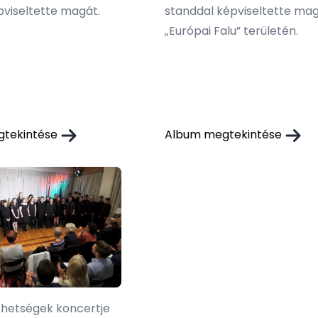
pviseltette magát.
standdal képviseltette mag
„Európai Falu” területén.
gtekintése
Album megtekintése
ehetségek koncertje