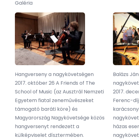
Galéria
Hangverseny a nagykövetségen
Balázs Ján
2017. október 26 A Friends of The
nagyköve
School of Music (az Ausztrál Nemzeti
2017. dece
Egyetem fiatal zeneművészeket
Ferenc-dí
támogató baráti köre) és
karácsony
Magyarország Nagykövetsége közös
nagykövet
hangversenyt rendezett a
házas ese
külképviselet dísztermében.
nagykövet