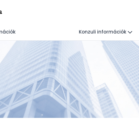
a
rmációk
Konzuli információk