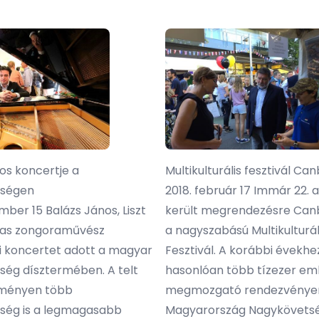
os koncertje a
Multikulturális fesztivál C
tségen
2018. február 17 Immár 22.
mber 15 Balázs János, Liszt
került megrendezésre Can
jas zongoraművész
a nagyszabású Multikulturál
i koncertet adott a magyar
Fesztivál. A korábbi évekhe
ség dísztermében. A telt
hasonlóan több tízezer em
ményen több
megmozgató rendezvénye
ség is a legmagasabb
Magyarország Nagykövetsé