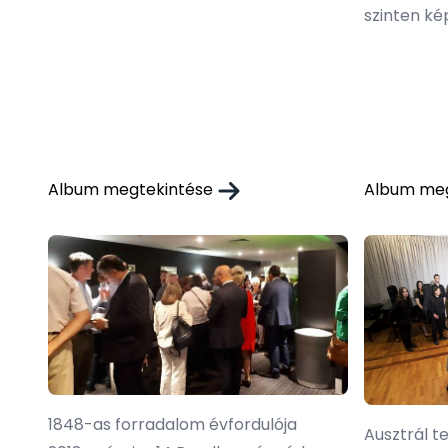
szinten ké
Album megtekintése
Album me
1848-as forradalom évfordulója
Ausztrál t